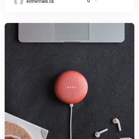
0
esthernails.ca