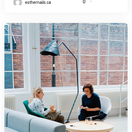
0
esthernails.ca